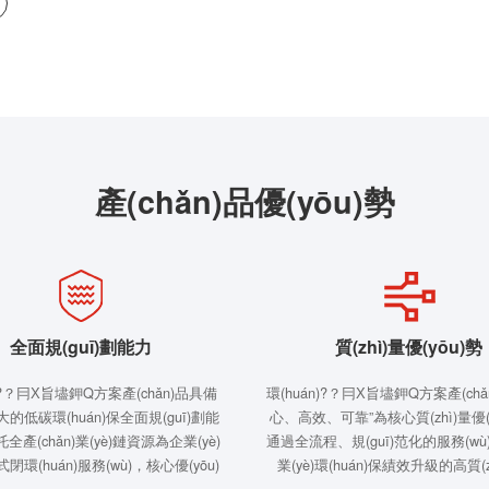
企業(yè)完成環(huán)保設
(huán)保污染物排放、設
)測；打通ERP生產(chǎn)數
n)行參數(shù)，還可設(shè)
(yè)動(dòng)態(tài)調
保管理效能。
資金，包括可研報(bào)
產(chǎn)品優(yōu)勢
全流程支持；同時(shí)提供
(yè)環(huán)保升級的資
Х旨夁_(dá)標(biāo)，
iāo)。
全面規(guī)劃能力
質(zhì)量優(yōu)勢
n)?？冃Х旨壗鉀Q方案產(chǎn)品具備
環(huán)?？冃Х旨壗鉀Q方案產(ch
g)大的低碳環(huán)保全面規(guī)劃能
心、高效、可靠”為核心質(zhì)量優(
依托全產(chǎn)業(yè)鏈資源為企業(yè)
通過全流程、規(guī)范化的服務(wù
環(huán)服務(wù)，核心優(yōu)
業(yè)環(huán)保績效升級的高質(z
現(xiàn)在以下幾個(gè)方面：
地：