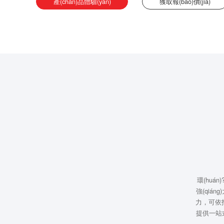
產(chǎn)品體驗(yàn)
獲取報(bào)價(jià)
括環(huán)保設(shè)備安裝調(diào)試與運(yùn)維管理，助力
(shè)施的升級與穩(wěn)定運(yùn)行。
軟件建設(shè)：搭建智慧能源環(huán)保平臺，實(shí)現(xiàn)環
(shè)備運(yùn)行參數(shù)、能耗的實(shí)時(shí)在線監(jiān
(shù)據(jù)，精準(zhǔn)計(jì)算產(chǎn)品單耗并優(yōu)化運(yù
定工序用電標(biāo)準(zhǔn)值，結(jié)合預(yù)警信息指導(dǎo)企業
(diào)整生產(chǎn)計(jì)劃，以數(shù)字化手段提升環(huán)
資金申報(bào)：協(xié)助企業(yè)申請各類環(huán)保專項(xiàng)
告、績效表、備案表、資金申報(bào)材料編制及資金審計(jì)等
普惠性政策、國債等其他資金渠道的申報(bào)服務(wù)，降低企業
金壓力。
這套方案通過多模塊協(xié)同，幫助企業(yè)高效完成環(huán)?？冃
實(shí)現(xiàn)環(huán)保合規(guī)與綠色發(fā)展的雙重目標(b
環(huá
強(qián
力，可
提供一站式閉
勢體