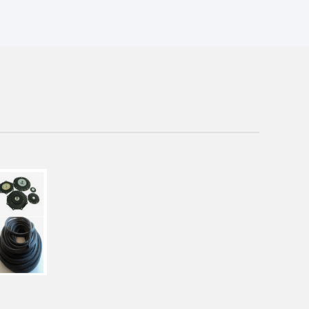
wù)
、工程改
hù)字化管控
)。企業
，有效降低
，確保各環
zhǔn)統
賦能
業(yè)檢
準(zhǔn)
，量身設
uán)保工程
保改造方案技術
，快速滿足A、B
。
悉各地環
貼政策，助
提供專項
，覆蓋綠色信