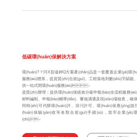
低碳環(huán)保解決方案
環(huán)?？冃Х旨壗鉀Q方案產(chǎn)品是一套覆蓋企業(yè)
服務(wù)體系，從資質(zhì)合規(guī)、工程落地到數(shù)字賦能
供一站式閉環(huán)服務(wù)。
資質(zhì)辦理：提供環(huán)保績效分級申報(bào)全流程服務(wù)
材料編制、申報(bào)輔導(dǎo)、審核溝通及現(xiàn)場核查，確
同時(shí)可代辦環(huán)評、排污許可、環(huán)保應(yīng)急預(yù
(huán)保驗(yàn)收等各類合規(guī)手續(xù)，筑牢企業(yè)環
(chǔ)。
工程改造：針對新舊工廠提供定制化環(huán)保規(guī)劃，涵蓋環(h
型、布局規(guī)劃、投入及運(yùn)營成本測算；配套專業(yè)環