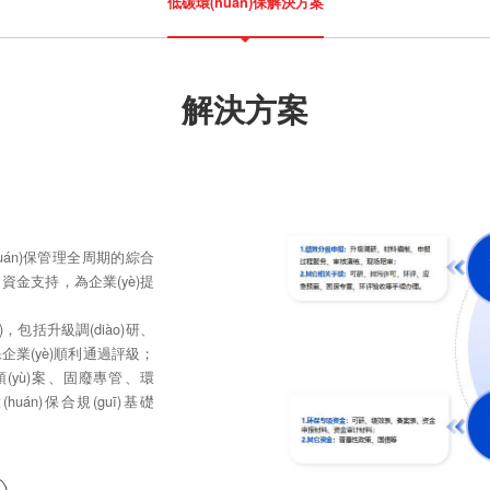
低碳環(huán)保解決方案
解決方案
環(huán)保管理全周期的綜合
、資金支持，為企業(yè)提
，包括升級調(diào)研、
保企業(yè)順利通過評級；
)案、固廢專管、環
(huán)保合規(guī)基礎
uán)保設(shè)備工藝選
(huán)保工程服務(wù)，包