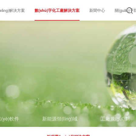
wǎng)解決方案
新聞中心
關(guān)
數(shù)字化工廠解決方案
(yè)軟件
新能源領(lǐng)域
工廠規(guī)劃