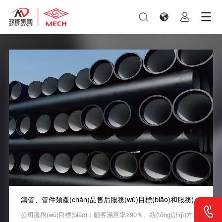
鑄管、管件類產(chǎn)品售后服務(wù)目標(biāo)和服務(wù)承諾
公司服務(wù)目標(biāo)：顧客滿意率≥90％。統(tǒng)計(jì)方法：滿意度調(diào)查結(jié)果為顧客滿意度總分/滿意度調(diào)查顧客數(shù)量服務(wù)承諾本公司作為全球流體輸送解決方案專家，深耕智造60余年，產(chǎn)品暢銷140余個(gè)國(guó)家和地區(qū)，始終踐行“以用...